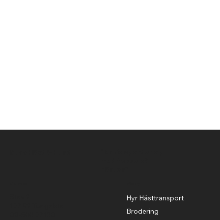
"En ridsport shop
Stav Häst & Hund
med fokus på
hästen"
Adress
Meny
Stav 2
Hyr Hästtransport
137 92 Tungelsta
Brodering
08-500 37130