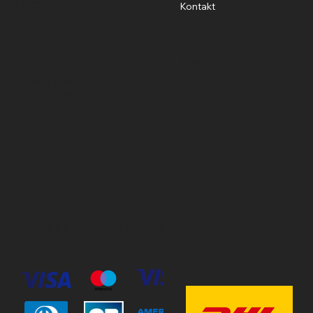
info@stavshasthund.com
Kontakt
Policies
Öppettider
Cookie Policy
Mån-Fre
10:00-18:00
Terms & Conditions
Privacy Policy
Lördag
11:00-15:00
Söndag
Stängt
© 2023 by Stav Häst & Hund.
MoxiSoft