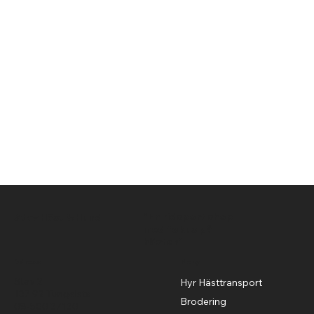
"En ridsport shop
Stav Häst & Hund
med fokus på
hästen"
Adress
Meny
Stav 2
Hyr Hästtransport
137 92 Tungelsta
Brodering
08-500 37130