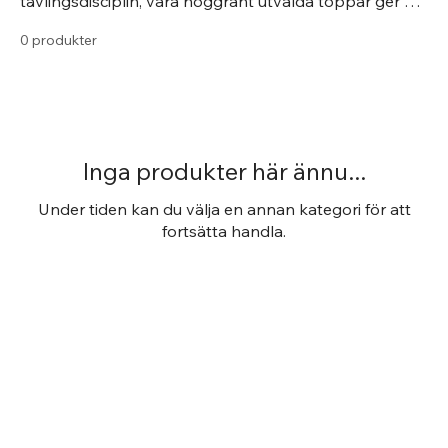
tävlingsdisciplin, våra noggrant utvalda toppar ger dig
den perfekta balansen mellan funktion och elegans
0 produkter
på tävlingsbanan. Utforska vårt utbud och gör ett
starkt intryck under dina tävlingar med våra
tävlingstoppar.
Inga produkter här ännu...
Under tiden kan du välja en annan kategori för att
fortsätta handla.