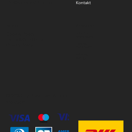
info@stavshasthund.com
Kontakt
Policies
Öppettider
Cookie Policy
Mån-Fre
10:00-18:00
Terms & Conditions
Privacy Policy
Lördag
11:00-15:00
Söndag
Stängt
© 2023 by Stav Häst & Hund.
MoxiSoft