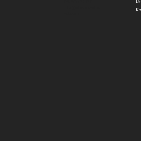
Br
08-500 37130
info@stavshasthu
Ko
nd.com