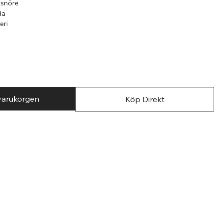
rsnöre
da
E
eri
ticken oder für Vereine
 Eskadron!
 varukorgen
Köp Direkt