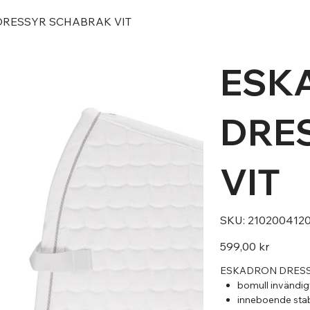
DRESSYR SCHABRAK VIT
ESK
DRE
VIT
SKU
SKU:
210200412
210200412010
Pris
599,00 kr
ESKADRON DRESSY
bomull invändig
inneboende stab