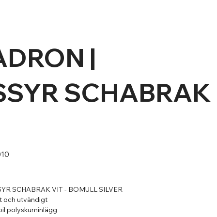
ADRON |
SSYR SCHABRAK
010
R SCHABRAK VIT - BOMULL SILVER
t och utvändigt
il polyskuminlägg