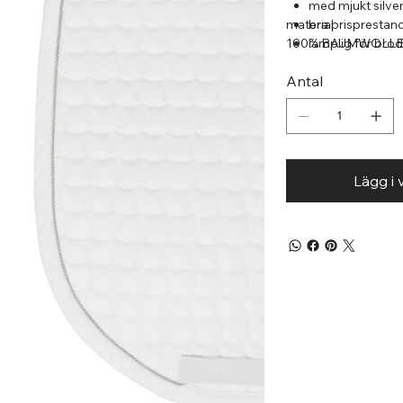
med mjukt silve
material
bra prisprestan
100% BAUMWOLL
lämplig för brod
perfekt zum Bes
Antal
Das Original av
Lägg i