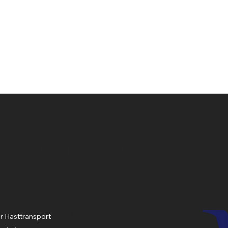
Snabbvisning
"En ridsport shop me
Policie
Meny
Öppett
s
ider
r Hästtransport