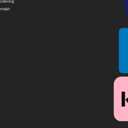
Cookie Policy
odering
Mån-
Terms &
ntakt
Conditions
Fre
Privacy Policy
10:00-
18:00
Lördag
11:00-
15:00
Sönda
g
Stängt