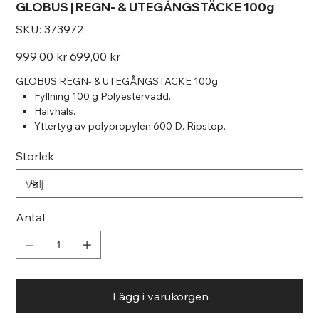
GLOBUS | REGN- & UTEGÅNGSTÄCKE 100g
SKU
SKU:
373972
373972
Originalpris
Reapris
999,00 kr
699,00 kr
GLOBUS REGN- & UTEGÅNGSTÄCKE 100g
Fyllning 100 g Polyestervadd.
Halvhals.
Yttertyg av polypropylen 600 D. Ripstop.
3000 / 3000 mm vattenpelare.
Storlek
Vattentätt med andasfunktion.
Insida Taftafoder.
Snabbspännen vid bog med lättöppnade hakar.
Fluorescerande bogveck.
Kryssgjordar & benremmar.
Antal
Färg:Svart
Lägg i varukorgen