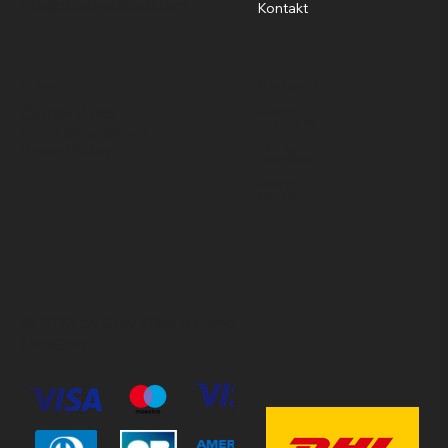
info@stavshasthund.com
Kontakt
Policies
Öppettider
Cookie Policy
Mån-Fre
10:00-18:00
Terms & Conditions
Privacy Policy
Lördag
11:00-15:00
Söndag
Stängt
© 2023 by Stav Häst & Hund.
MoxiSoft