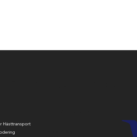
Snabbvisning
"En ridsport shop me
Policie
Meny
Öppett
s
ider
r Hästtransport
Cookie Policy
odering
Mån-
Terms &