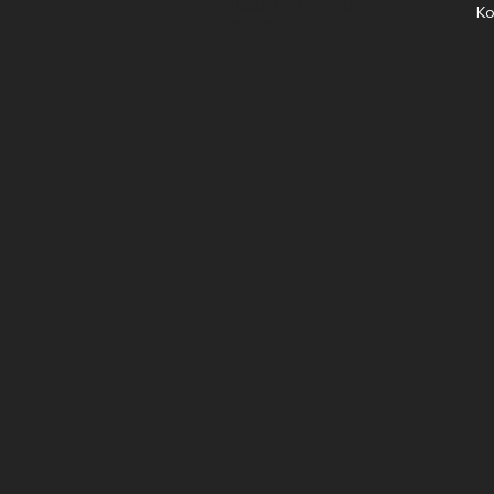
info@stavshasthu
Ko
nd.com