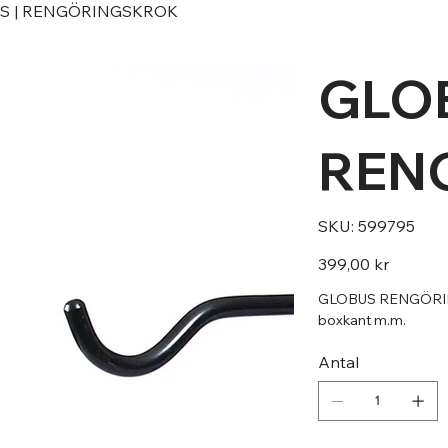
S | RENGÖRINGSKROK
GLOB
REN
SKU
SKU:
599795
599795
Pris
399,00 kr
GLOBUS RENGÖRINGSK
boxkant m.m.
Antal