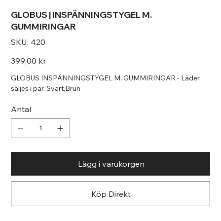
GLOBUS | INSPÄNNINGSTYGEL M.
GUMMIRINGAR
SKU
SKU:
420
420
Pris
399,00 kr
GLOBUS INSPÄNNINGSTYGEL M. GUMMIRINGAR - Läder,
säljes i par. Svart,Brun
Antal
Lägg i varukorgen
Köp Direkt