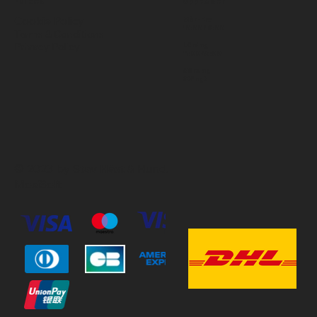
Policies
Öppettider
Cookie Policy
Mån-Fre
10:00-18:00
Terms & Conditions
Privacy Policy
Lördag
11:00-15:00
Söndag
Stängt
© 2023 by Stav Häst & Hund.
MoxiSoft