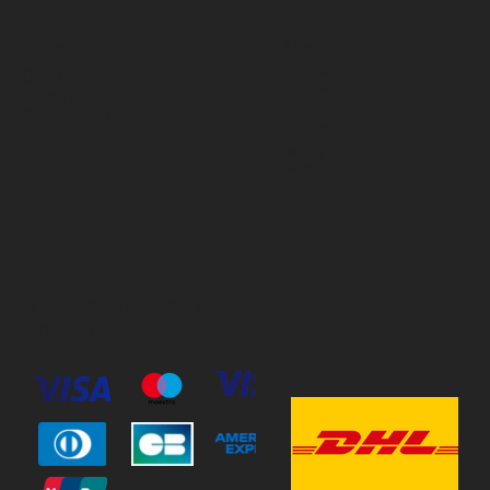
Policies
Öppettider
Cookie Policy
Mån-Fre
10:00-18:00
Terms & Conditions
Privacy Policy
Lördag
11:00-15:00
Söndag
Stängt
© 2023 by Stav Häst & Hund.
MoxiSoft