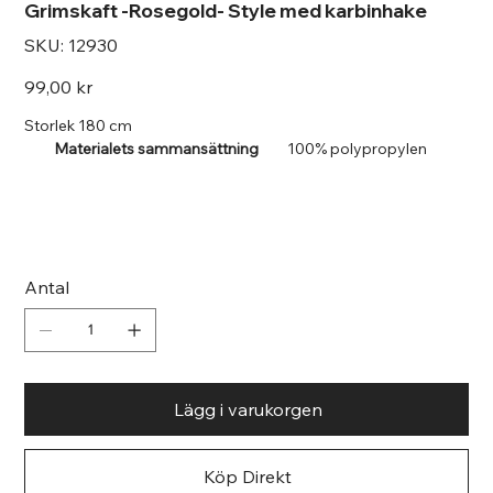
Grimskaft -Rosegold- Style med karbinhake
SKU
SKU:
12930
12930
Pris
99,00 kr
Storlek 180 cm
Materialets sammansättning
100% polypropylen
Antal
Lägg i varukorgen
Köp Direkt