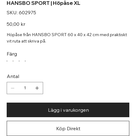
HANSBO SPORT | Höpåse XL
SKU
SKU:
602975
602975
Pris
50,00 kr
Höpåse från HANSBO SPORT 60 x 40 x 42 cm med praktiskt
vit ruta att skriva på.
Färg
Antal
Lägg i varukorgen
Köp Direkt