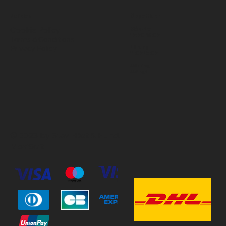
Policies
Öppettider
Cookie Policy
Mån-Fre
10:00-18:00
Terms & Conditions
Privacy Policy
Lördag
11:00-15:00
Söndag
Stängt
© 2023 by Stav Häst & Hund.
MoxiSoft