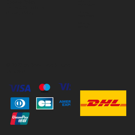
Cookie Policy
Mån-Fre
10:00-18:00
Terms & Conditions
Privacy Policy
Lördag
11:00-15:00
Söndag
Stängt
© 2023 by Stav Häst & Hund.
MoxiSoft