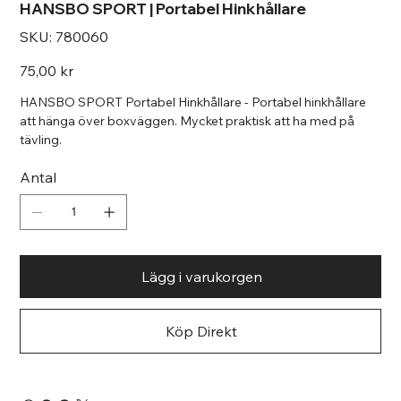
HANSBO SPORT | Portabel Hinkhållare
SKU
SKU:
780060
780060
Pris
75,00 kr
HANSBO SPORT Portabel Hinkhållare - Portabel hinkhållare
att hänga över boxväggen. Mycket praktisk att ha med på
tävling.
Antal
Lägg i varukorgen
Köp Direkt