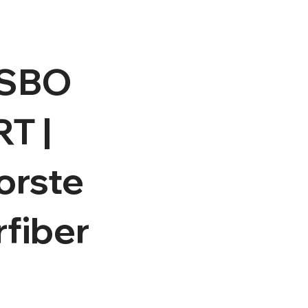
SBO
T |
orste
fiber