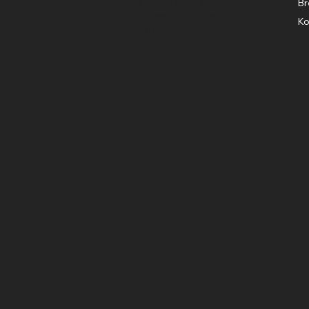
Br
08-500 37130
info@stavshasthu
Ko
nd.com