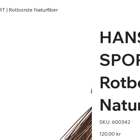
| Rotborste Naturfiber
HAN
SPOR
Rotb
Natur
SKU
SKU:
600342
600342
Pris
120,00 kr