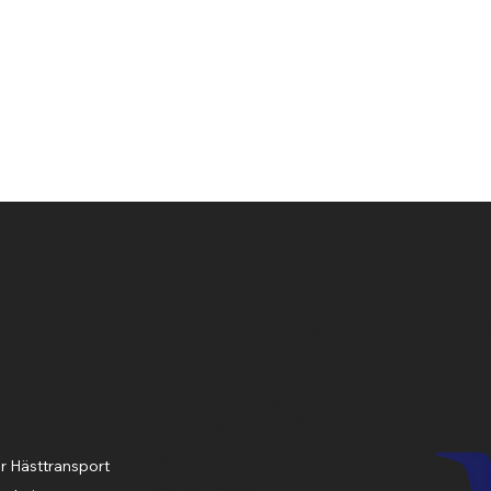
Snabbvisning
"En ridsport shop me
Policie
Meny
Öppett
s
ider
r Hästtransport