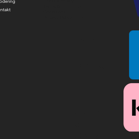
Cookie Policy
odering
Mån-
Terms &
ntakt
Conditions
Fre
Privacy Policy
10:00-
18:00
Lördag
11:00-
15:00
Sönda
g
Stängt