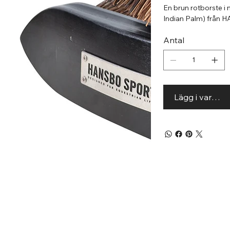
En brun rotborste i 
Indian Palm) från
Antal
Lägg i varuko