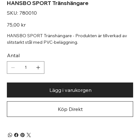
HANSBO SPORT Tränshängare
SKU
SKU:
780010
780010
Pris
75,00 kr
HANSBO SPORT Tränshängare - Produkten är tillverkad av
slitstarkt stål med PVC-beläggning.
Antal
Lägg i varukorgen
Köp Direkt