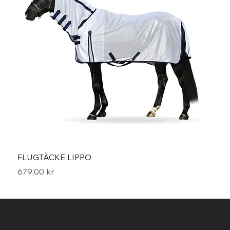
FLUGTÄCKE LIPPO
Moun
Pris
Pris
679,00 kr
299,
"En ridsport shop
Stav Häst & Hund