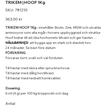
TRIKEM | HOOF 1Kg
SKU
SKU:
781210
781210
Pris
363,00 kr
TRIKEM HOOF 1Kg -
innehåller Biotin, Zink, MSM och utvalda
aminosyror som alla ingår i hovens uppbyggnad och struktur.
Hoof bidrar till att öka hovhornets tillväxt och ger hästen
förutsättningar att bygga upp en stark och elastisk hov.
HÅLLBARHET
24 månader. Se bäst före datum
FÖRVARING
Förvaras torrt, svalt och väl försluten.
Till hästar med sköra eller spruckna hovar.
Till hästar med dålig hovtillväxt.
Till hästar med nedsatt hornkvalitet.
Dosering
6 ml (4 g) per 100 kg kroppsvikt och dag
Antal