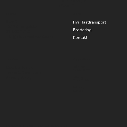
med fokus på
hästen"
Adress
Meny
Stav 2
Hyr Hästtransport
137 92 Tungelsta
Brodering
08-500 37130
info@stavshasthund.com
Kontakt
Policies
Öppettider
Cookie Policy
Mån-Fre
10:00-18:00
Terms & Conditions
Privacy Policy
Lördag
11:00-15:00
Söndag
Stängt
© 2023 by Stav Häst & Hund.