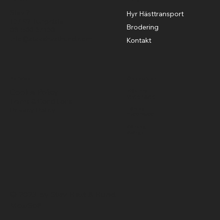
Stav 2
Hyr Hästtransport
137 92 Tungelsta
Brodering
08-500 37130
info@stavshasthund.com
Kontakt
Policies
Öppettider
Cookie Policy
Mån-Fre
10:00-18:00
Terms & Conditions
Privacy Policy
Lördag
11:00-15:00
Söndag
Stängt
© 2023 by Stav Häst & Hund.
MoxiSoft