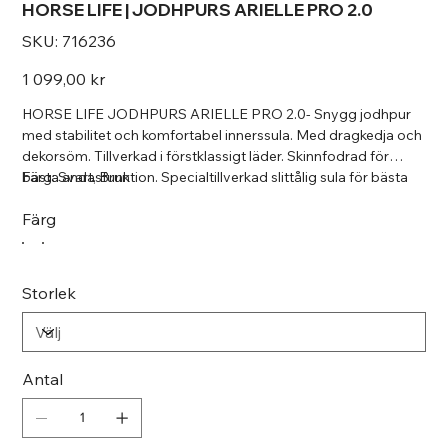
HORSE LIFE | JODHPURS ARIELLE PRO 2.0
SKU
SKU:
716236
716236
Pris
1 099,00 kr
HORSE LIFE JODHPURS ARIELLE PRO 2.0- Snygg jodhpur
med stabilitet och komfortabel innerssula. Med dragkedja och
dekorsöm. Tillverkad i förstklassigt läder. Skinnfodrad för
bästa andasfunktion. Specialtillverkad slittålig sula för bästa
Färg: Svart, Brun
passform och komfort. Storlek: 36, 37, 38, 39, 40, 41
Färg
Storlek
Antal