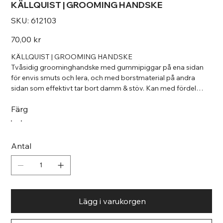
KÄLLQUIST | GROOMING HANDSKE
SKU
SKU:
612103
612103
Pris
70,00 kr
KÄLLQUIST | GROOMING HANDSKE
Tvåsidig groominghandske med gummipiggar på ena sidan
för envis smuts och lera, och med borstmaterial på andra
sidan som effektivt tar bort damm & stöv. Kan med fördel
användas vid schamponering. Storlek: 17 cm
Färg
Antal
Lägg i varukorgen