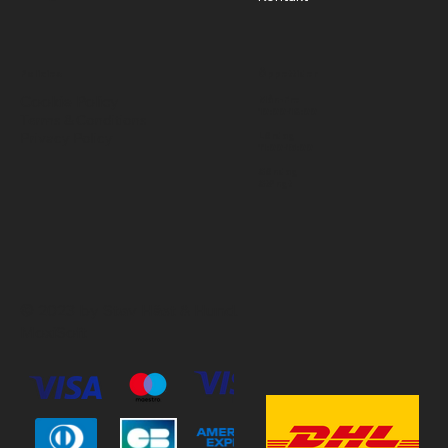
Policies
Öppettider
Cookie Policy
Mån-Fre
10:00-18:00
Terms & Conditions
Privacy Policy
Lördag
11:00-15:00
Söndag
Stängt
© 2023 by Stav Häst & Hund.
MoxiSoft