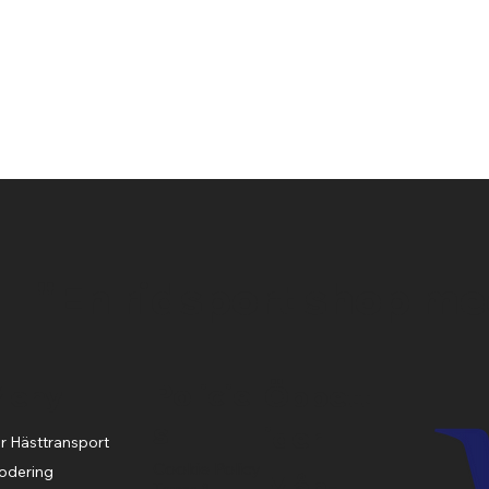
Snabbvisning
"En ridsport shop me
Policie
Meny
Öppett
s
ider
r Hästtransport
Cookie Policy
odering
Mån-
Terms &