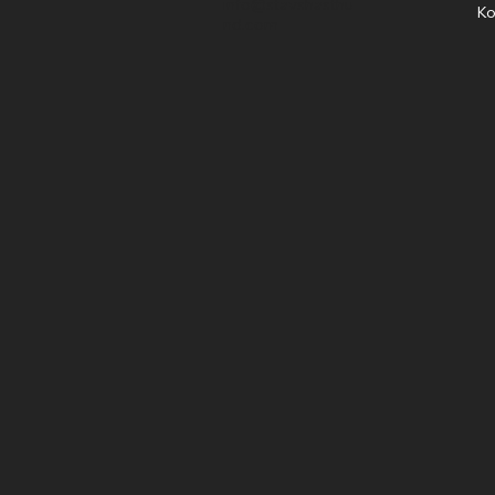
info@stavshasthu
Ko
nd.com