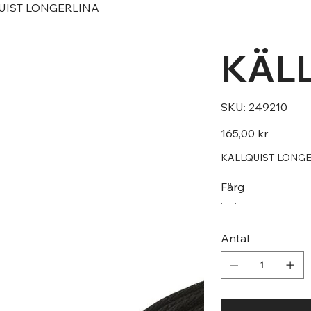
UIST LONGERLINA
KÄL
SKU
SKU:
249210
249210
Pris
165,00 kr
KÄLLQUIST LONGER
Färg
Antal