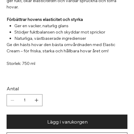
ger fukt, ökar elasticiteten och vårdar spruckna och torra
hovar.
Förbättrar hovens elasticitet och styrka
Ger en vacker, naturlig glans
Stödjer fuktbalansen och skyddar mot sprickor
Naturliga, växtbaserade ingredienser
Ge din hästs hovar den bästa omvårdnaden med Elastic
Cream – för friska, starka och hållbara hovar året om!
Storlek: 750 ml
Antal
Lägg i varukorgen