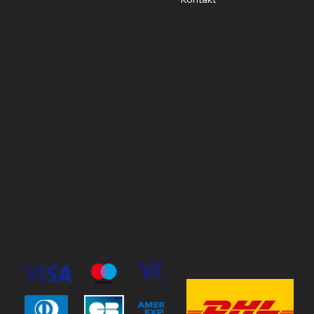
Policies
Öppettider
Cookie Policy
Mån-Fre
10:00-18:00
Terms & Conditions
Privacy Policy
Lördag
11:00-15:00
Söndag
Stängt
© 2023 by Stav Häst & Hund.
MoxiSoft