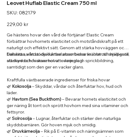
Leovet Huflab Elastic Cream 750 ml
SKU
SKU:
082179
082179
Pris
229,00 kr
Ge hästens hovar den vård de förtjänar! Elastic Cream
förbättrar hovhornets elasticitet och motståndskraft på ett
naturligt och effektivt sätt. Genom att stärka hovväggen och
ballarna samt stödja fuktbalansen bidrar krämen till smidigare,
Den lätta, vårdande krämen absorberas snabbt och hjälper till
starkare och friskare hovar – varje dag.
att skydda hovarna mot uttorkning och sprickbildning,
samtidigt som den ger en vacker glans.
Kraftfulla växtbaserade ingredienser för friska hovar
🌿
Kokosolja
– Skyddar, vårdar och återfuktar hov, hud och
läder.
🌿
Havtorn (Sea Buckthorn)
– Bevarar hornets elasticitet och
ger näring åt torrt och sprött hovhorn med sina vitaminer och
fettsyror.
🌿
Solrosolja
– Lugnar, återfuktar och stärker den naturliga
skyddsbarriären. Gör hoven mjuk och smidig.
🌿
Druvkärneolja
– Rik på E-vitamin och näringsämnen som