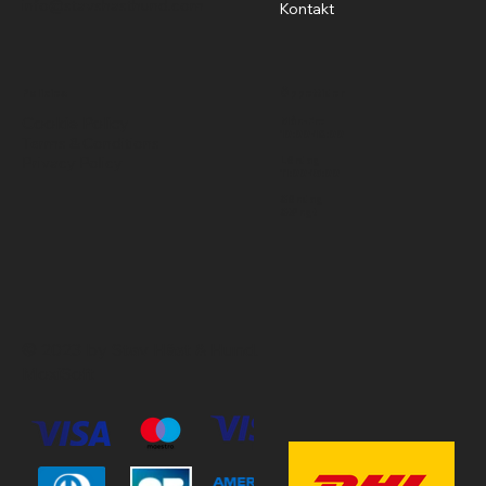
info@stavshasthund.com
Kontakt
Policies
Öppettider
Cookie Policy
Mån-Fre
10:00-18:00
Terms & Conditions
Privacy Policy
Lördag
11:00-15:00
Söndag
Stängt
© 2023 by Stav Häst & Hund.
MoxiSoft