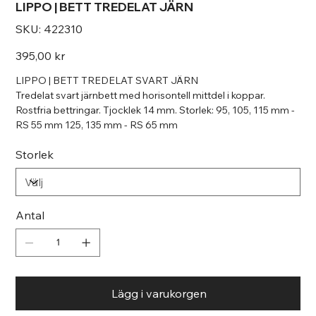
LIPPO | BETT TREDELAT JÄRN
SKU
SKU:
422310
422310
Pris
395,00 kr
LIPPO | BETT TREDELAT SVART JÄRN
Tredelat svart järnbett med horisontell mittdel i koppar.
Rostfria bettringar. Tjocklek 14 mm. Storlek: 95, 105, 115 mm -
RS 55 mm 125, 135 mm - RS 65 mm
Storlek
Antal
Lägg i varukorgen