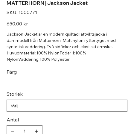
MATTERHORN | Jackson Jacket
SKU
SKU:
1000771
1000771
Pris
650,00 kr
Jackson Jacket är en modern quiltad lättviktsjacka i
dammodell från Matterhorn. Matt nylon i yttertyget med
syntetisk vaddering. Två sidfickor och elastiskt ärmslut.
Huvudmaterial:100% NylonFoder 1:100%
NylonVaddering:100% Polyester
Färg
Storlek
Antal