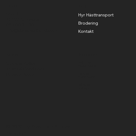
Adress
Meny
Stav 2
Hyr Hästtransport
137 92 Tungelsta
Brodering
08-500 37130
info@stavshasthund.com
Kontakt
Policies
Öppettider
Cookie Policy
Mån-Fre
10:00-18:00
Terms & Conditions
Privacy Policy
Lördag
11:00-15:00
Söndag
Stängt
© 2023 by Stav Häst & Hund.
MoxiSoft