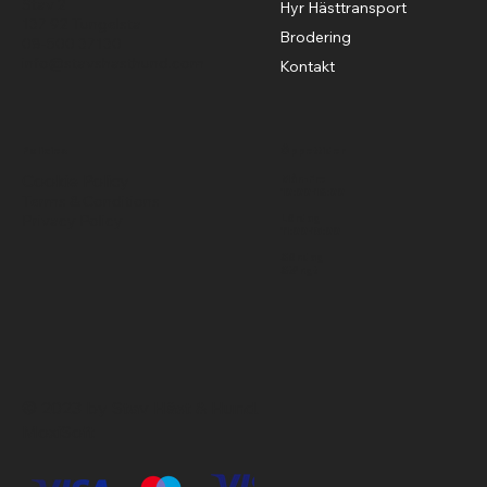
Stav 2
Hyr Hästtransport
137 92 Tungelsta
Brodering
08-500 37130
info@stavshasthund.com
Kontakt
Policies
Öppettider
Cookie Policy
Mån-Fre
10:00-18:00
Terms & Conditions
Privacy Policy
Lördag
11:00-15:00
Söndag
Stängt
© 2023 by Stav Häst & Hund.
MoxiSoft