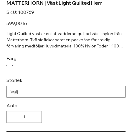
MATTERHORN | Väst Light Quilted Herr
SKU
SKU:
100769
100769
Pris
599,00 kr
Light Quilted väst är en lättvadderad quiltad väst i nylon från
Matterhorn. Två sidfickor samt en packpåse för smidig
förvaring medföljer.Huvudmaterial:100% NylonFoder 1:100%
NylonVaddering:100% Polyester
Färg
Storlek
Antal