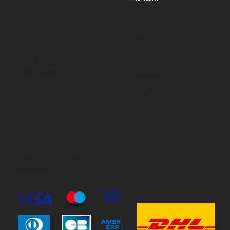
Policies
Öppettider
Cookie Policy
Mån-Fre
10:00-18:00
Terms & Conditions
Privacy Policy
Lördag
11:00-15:00
Söndag
Stängt
© 2023 by Stav Häst & Hund.
MoxiSoft