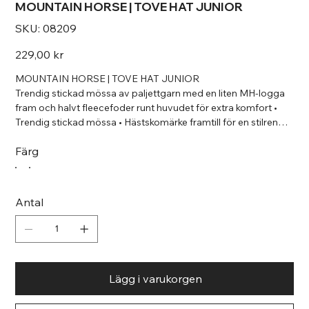
MOUNTAIN HORSE | TOVE HAT JUNIOR
SKU
SKU:
08209
08209
Pris
229,00 kr
MOUNTAIN HORSE | TOVE HAT JUNIOR
Trendig stickad mössa av paljettgarn med en liten MH-logga
fram och halvt fleecefoder runt huvudet för extra komfort •
Trendig stickad mössa • Hästskomärke framtill för en stilren
look
Färg
Antal
Lägg i varukorgen