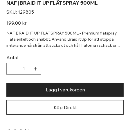
NAF | BRAID IT UP FLÄTSPRAY 500ML
SKU
SKU:
129805
129805
Pris
199,00 kr
NAF BRAID IT UP FLÄTSPRAY 500ML - Premium flätspray.
Fläta enkelt och snabbt. Använd Braid it Up för att stoppa
irriterande hårstrån att sticka ut och håll flätorna i schack un
der tävlingen
Antal
Lägg i varukorgen
Köp Direkt