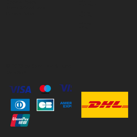
Cookie Policy
Mån-Fre
10:00-18:00
Terms & Conditions
Privacy Policy
Lördag
11:00-15:00
Söndag
Stängt
© 2023 by Stav Häst & Hund.
MoxiSoft