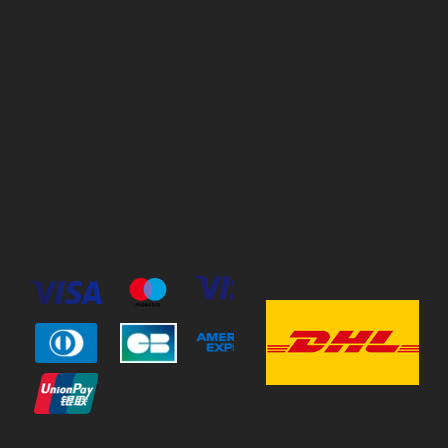
Cookie Policy
Mån-Fre
10:00-18:00
Terms & Conditions
Privacy Policy
Lördag
11:00-15:00
Söndag
Stängt
© 2023 by Stav Häst & Hund.
MoxiSoft