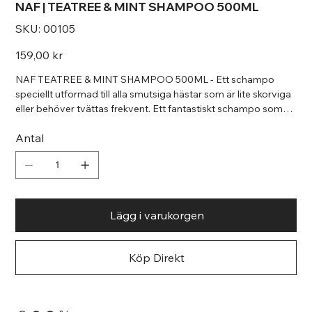
NAF | TEATREE & MINT SHAMPOO 500ML
SKU
SKU:
00105
00105
Pris
159,00 kr
NAF TEATREE & MINT SHAMPOO 500ML - Ett schampo
speciellt utformad till alla smutsiga hästar som är lite skorviga
eller behöver tvättas frekvent. Ett fantastiskt schampo som
med hjälp av Teatree oljan tillför antibakteriella egenskaper för
Antal
att varsamt lugna huden och tvätta den ren från smuts och
fett. Tillför en fräsch doft av mint.
Lägg i varukorgen
Köp Direkt