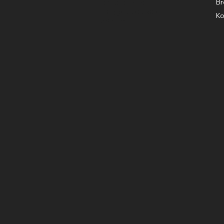
Br
08-500 37130
info@stavshasthu
Ko
nd.com