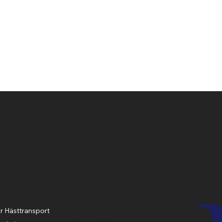
Snabbvisning
"En ridsport shop me
Policie
Meny
Öppett
s
ider
r Hästtransport