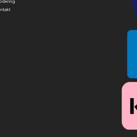
Cookie Policy
odering
Mån-
Terms &
ntakt
Conditions
Fre
Privacy Policy
10:00-
18:00
Lördag
11:00-
15:00
Sönda
g
Stängt