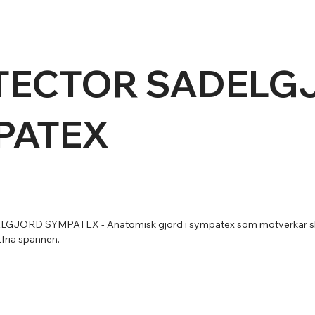
​​​PROTECTOR SADE
PATEX
ORD SYMPATEX - Anatomisk gjord i sympatex som motverkar skav.
fria spännen.