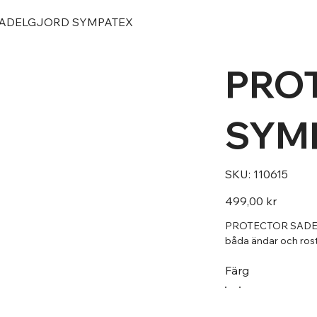
TOR SADELGJORD SYMPATEX
​​​​
SYM
SKU
SKU:
110615
110615
Pris
499,00 kr
PROTECTOR SADELGJ
båda ändar och rost
Färg