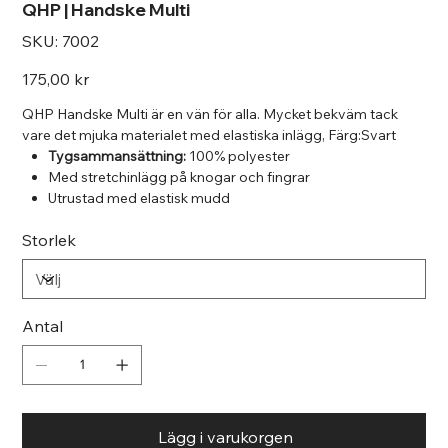
QHP | Handske Multi
SKU
SKU:
7002
7002
Pris
175,00 kr
QHP Handske Multi är en vän för alla. Mycket bekväm tack
vare det mjuka materialet med elastiska inlägg, Färg:Svart
Tygsammansättning:
100% polyester
Med stretchinlägg på knogar och fingrar
Utrustad med elastisk mudd
Kardborrefäste med QHP-broderi
Storlek
Försedd med förstärkning mellan ringfinger och lillfinger
samt mellan pekfinger och tumme
Snäv passform genom resåren på handryggen
Mycket bra förhållande mellan pris och kvalitet
Maskintvättbar i 30 grader. Stäng kardborrefästet och
Antal
tvätta handskarna i en tvättpåse . Använd helst inte
sköljmedel och torktumla inte.
Lägg i varukorgen