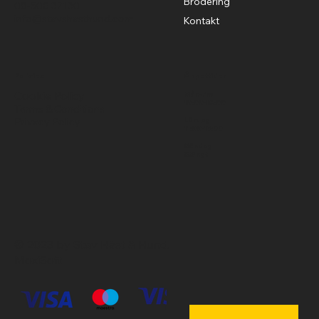
Brodering
08-500 37130
info@stavshasthund.com
Kontakt
Policies
Öppettider
Cookie Policy
Mån-Fre
10:00-18:00
Terms & Conditions
Privacy Policy
Lördag
11:00-15:00
Söndag
Stängt
© 2023 by Stav Häst & Hund.
MoxiSoft