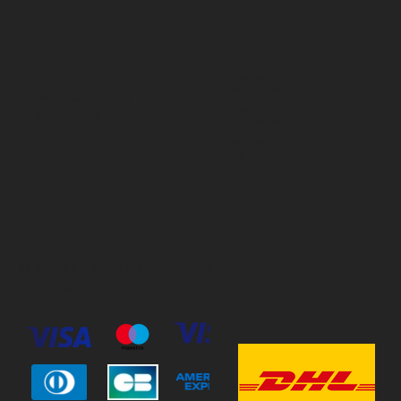
Policies
Öppettider
Cookie Policy
Mån-Fre
10:00-18:00
Terms & Conditions
Privacy Policy
Lördag
11:00-15:00
Söndag
Stängt
© 2023 by Stav Häst & Hund.
MoxiSoft