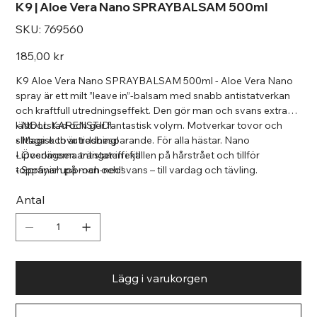
K9 | Aloe Vera Nano SPRAYBALSAM 500ml
SKU
SKU:
769560
769560
Pris
185,00 kr
K9 Aloe Vera Nano SPRAYBALSAM 500ml - Aloe Vera Nano
spray är ett milt ”leave in”-balsam med snabb antistatverkan
och kraftfull utredningseffekt. Den gör man och svans extra
lättborstad och ger fantastisk volym. Motverkar tovor och
• NOLL KARENSTID!
slitage och är tidsbesparande. För alla hästar. Nano
• Magisk tovutredning!
Liposomerna tränger in i fjällen på hårstrået och tillför
• Överlägsen antistateffekt!
toppfinish på man och svans – till vardag och tävling.
• Sprayar upp-och-ned!
Antal
Lägg i varukorgen