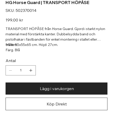
HG Horse Guard | TRANSPORT HÖPÅSE
SKU
SKU:
502370014
502370014
Pris
199,00 kr
TRANSPORT HÖPÅSE från Horse Guard. Gjord i starkt nylon
material med förstärkta kanter. Dubbelsydda band och
pistolhakar i fästbanden för enkel montering i stallet eller
trailern.
Mått: 85x55x65 cm. Höjd: 27cm.
Färg. Blå
Antal
Lägg i varukorgen
Köp Direkt