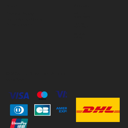
Policies
Öppettider
Cookie Policy
Mån-Fre
10:00-18:00
Terms & Conditions
Privacy Policy
Lördag
11:00-15:00
Söndag
Stängt
© 2023 by Stav Häst & Hund.
MoxiSoft