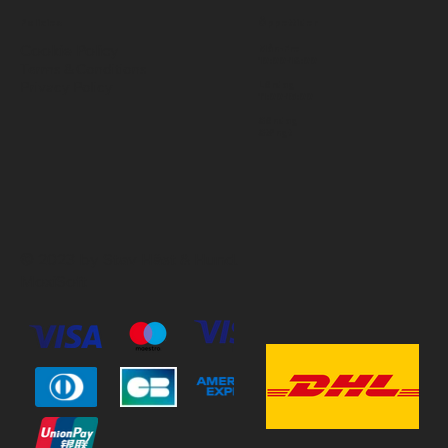
Policies
Öppettider
Cookie Policy
Mån-Fre
10:00-18:00
Terms & Conditions
Privacy Policy
Lördag
11:00-15:00
Söndag
Stängt
© 2023 by Stav Häst & Hund.
MoxiSoft