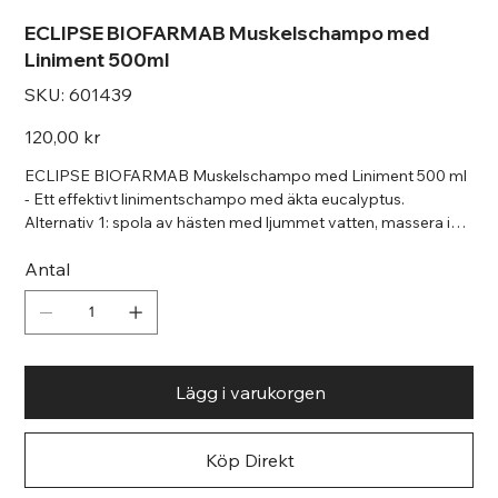
ECLIPSE BIOFARMAB Muskelschampo med
Liniment 500ml
SKU
SKU:
601439
601439
Pris
120,00 kr
ECLIPSE BIOFARMAB Muskelschampo med Liniment 500 ml
- Ett effektivt linimentschampo med äkta eucalyptus.
Alternativ 1: spola av hästen med ljummet vatten, massera in
schampot, skölj av.Alternativ 2: spola av hästen noggrant i
Antal
ljummet vatten. Blanda ca 50 ml schampo med ca 5 l ljummet
vatten. Massera in vattenblandningen, skrapa av överblivit
vatten. Täcka hästen.
Lägg i varukorgen
Köp Direkt