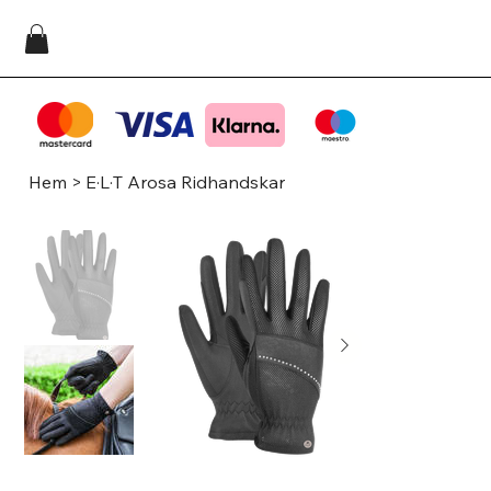
Hem
>
E·L·T Arosa Ridhandskar