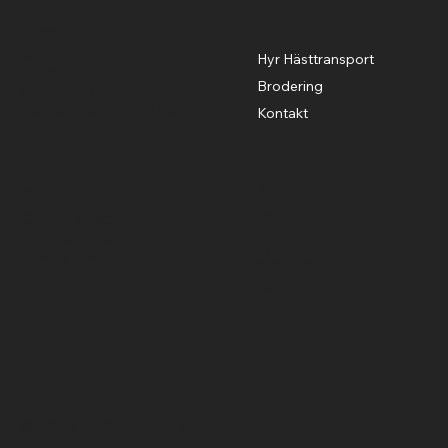
hästen"
Adress
Meny
Stav 2
Hyr Hästtransport
137 92 Tungelsta
Brodering
08-500 37130
info@stavshasthund.com
Kontakt
Policies
Öppettider
Cookie Policy
Mån-Fre
10:00-18:00
Terms & Conditions
Privacy Policy
Lördag
11:00-15:00
Söndag
Stängt
© 2023 by Stav Häst & Hund.