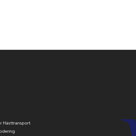
Snabbvisning
"En ridsport shop me
Policie
Meny
Öppett
s
ider
r Hästtransport
Cookie Policy
odering
Mån-
Terms &