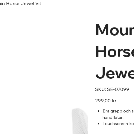
in Horse Jewel Vit
Moun
Hors
Jewe
SKU
SKU:
SE-07099
SE-
07099
Pris
299,00 kr
Bra grepp och sli
handflatan.
Touchscreen-ko
fingertoppar.