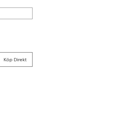
ke med glitter och
ar
l i mesh för ökad
tilation
al i handflatan
 handledskant
id kanten
ylon, 50%
rgen
Köp Direkt