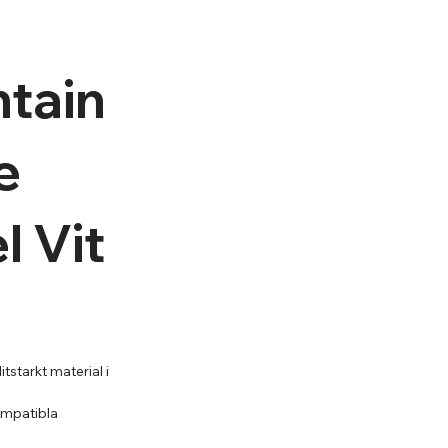
tain
e
l Vit
tstarkt material i
mpatibla