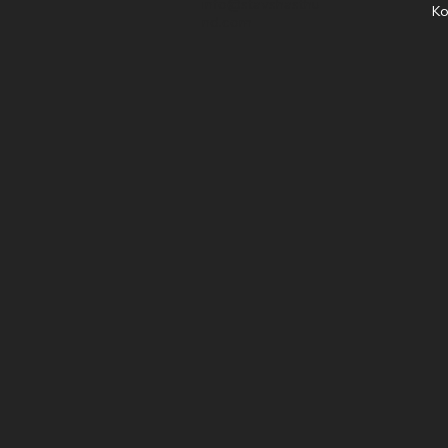
info@stavshasthu
Ko
nd.com