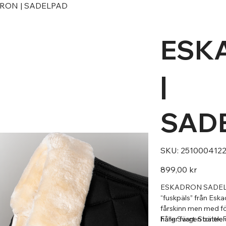
RON | SADELPAD
ESK
|
SAD
SKU
SKU:
251000412
251000412290
Pris
899,00 kr
ESKADRON SADELPA
“fuskpäls” från Eska
fårskinn men med f
håller färgen bättre 
Färg:Svart Storlek:F