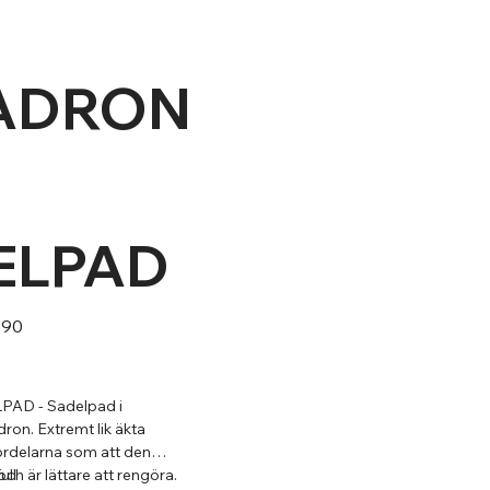
ADRON
ELPAD
290
D - Sadelpad i
dron. Extremt lik äkta
ördelarna som att den
och är lättare att rengöra.
ull