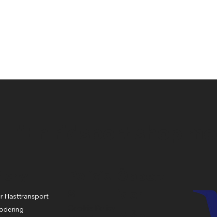
Snabbvisning
"En ridsport shop me
Policie
Meny
Öppett
s
ider
r Hästtransport
Cookie Policy
odering
Mån-
Terms &