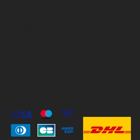
Policies
Öppettider
Cookie Policy
Mån-Fre
10:00-18:00
Terms & Conditions
Privacy Policy
Lördag
11:00-15:00
Söndag
Stängt
© 2023 by Stav Häst & Hund.
MoxiSoft