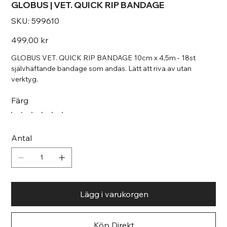
GLOBUS | VET. QUICK RIP BANDAGE
SKU
SKU:
599610
599610
Pris
499,00 kr
GLOBUS VET. QUICK RIP BANDAGE 10cm x 4,5m - 18st
självhäftande bandage som andas. Lätt att riva av utan
verktyg.
Färg
Antal
Lägg i varukorgen
Köp Direkt