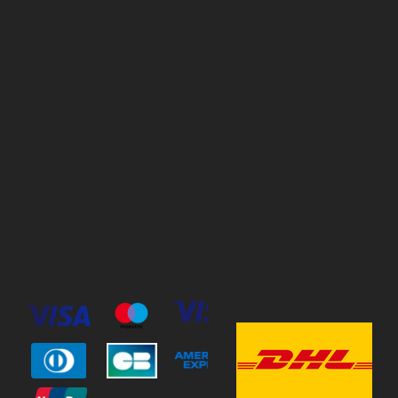
Policies
Öppettider
Cookie Policy
Mån-Fre
10:00-18:00
Terms & Conditions
Privacy Policy
Lördag
11:00-15:00
Söndag
Stängt
© 2023 by Stav Häst & Hund.
MoxiSoft