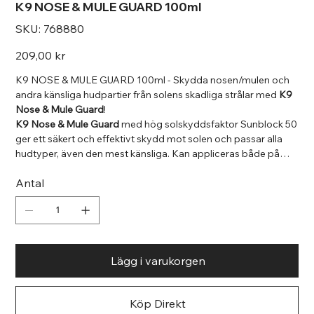
K9 NOSE & MULE GUARD 100ml
SKU
SKU:
768880
768880
Pris
209,00 kr
K9 NOSE & MULE GUARD 100ml - Skydda nosen/mulen och
andra känsliga hudpartier från solens skadliga strålar med
K9
Nose & Mule Guard
!
K9 Nose & Mule Guard
med hög solskyddsfaktor Sunblock 50
ger ett säkert och effektivt skydd mot solen och passar alla
hudtyper, även den mest känsliga. Kan appliceras både på
kroppen och i ansiktet. Innehåller Aloe Vera för att reparera
Antal
och motverka skador på huden som kan orsakas av solen.
Även du kan använda den. Parfymfri.
Lägg i varukorgen
Köp Direkt