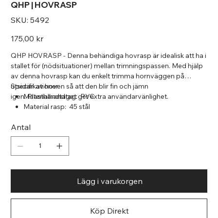
QHP | HOVRASP
SKU
SKU:
5492
5492
Pris
175,00 kr
QHP HOVRASP - Denna behändiga hovrasp är idealisk att ha i
stallet för (nödsituationer) mellan trimningspassen. Med hjälp
av denna hovrasp kan du enkelt trimma hornväggen på
utsidan av hoven så att den blir fin och jämn
Specifikationer
igen. Plasthandtaget ger extra användarvänlighet.
Materialhandtag: PVC
Material rasp: 45 stål
Idealisk för nödsituationer mellan trimningspassen
Antal
Utrustad med bekvämt handtag
Lägg i varukorgen
Köp Direkt