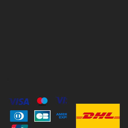
Policies
Öppettider
Cookie Policy
Mån-Fre
10:00-18:00
Terms & Conditions
Privacy Policy
Lördag
11:00-15:00
Söndag
Stängt
© 2023 by Stav Häst & Hund.
MoxiSoft