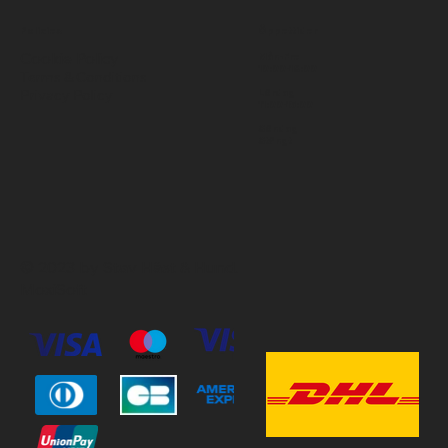
Policies
Öppettider
Cookie Policy
Mån-Fre
10:00-18:00
Terms & Conditions
Privacy Policy
Lördag
11:00-15:00
Söndag
Stängt
© 2023 by Stav Häst & Hund.
MoxiSoft