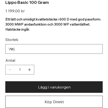
Lippo Basic 100 Gram
Pris
1 199,00 kr
Ett lätt och smidigt kvalitetstäcke i 600 D med god passform.
3000 MWP andasfunktion och 3000 WP vattentäthet.
Halstäcke ingår.
Storlek
Antal
Lägg i varukorgen
Köp Direkt