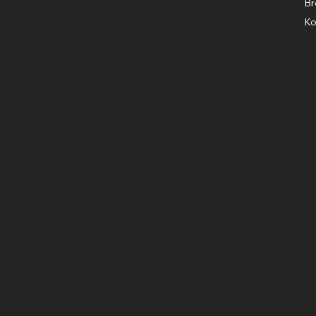
Br
08-500 37130
info@stavshasthu
Ko
nd.com