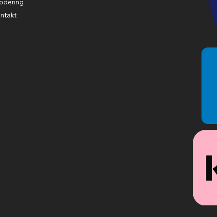
Cookie Policy
odering
Mån-
Terms &
ntakt
Conditions
Fre
Privacy Policy
10:00-
18:00
Lördag
11:00-
15:00
Sönda
g
Stängt