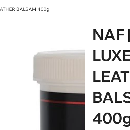
LEATHER BALSAM 400g
NAF 
LUX
LEA
BAL
400