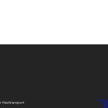
Snabbvisning
"En ridsport shop me
Policie
Meny
Öppett
s
ider
r Hästtransport