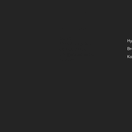
Hund
Adress
Stav 2
Hy
137 92 Tungelsta
Br
08-500 37130
info@stavshasthu
Ko
nd.com