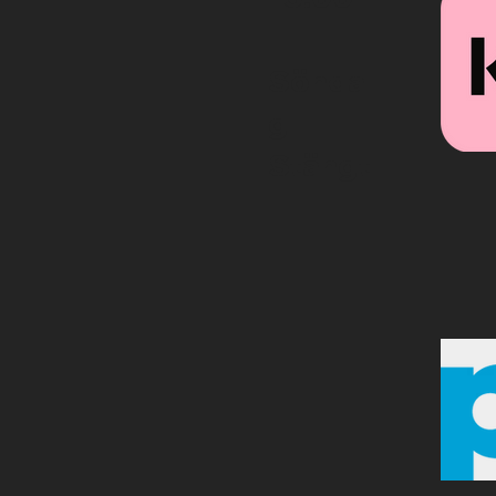
Sönda
g
Stängt