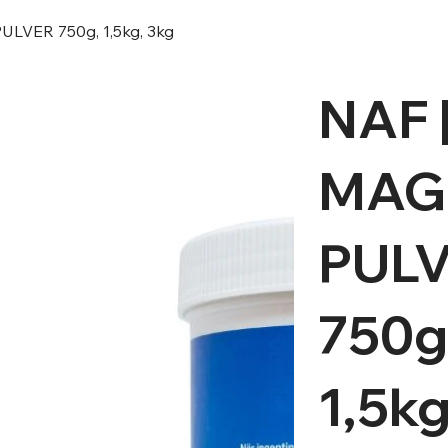
ULVER 750g, 1,5kg, 3kg
NAF 
MAG
PUL
750g
1,5kg