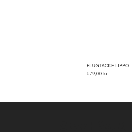
FLUGTÄCKE LIPPO
Pris
679,00 kr
Stav Häst &