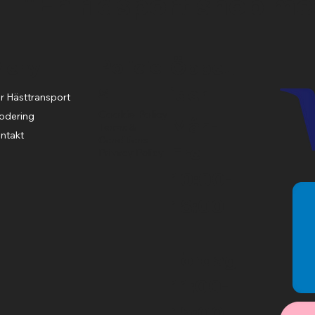
"En ridsport shop me
Policie
Meny
Öppett
s
ider
r Hästtransport
Cookie Policy
odering
Mån-
Terms &
ntakt
Conditions
Fre
Privacy Policy
10:00-
18:00
Lördag
11:00-
15:00