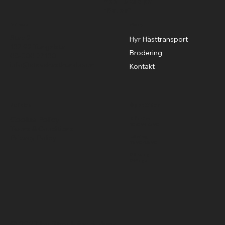
med fokus på
hästen"
Adress
Meny
Stav 2
Hyr Hästtransport
137 92 Tungelsta
Brodering
08-500 37130
info@stavshasthund.com
Kontakt
Policies
Öppettider
Cookie Policy
Mån-Fre
10:00-18:00
Terms & Conditions
Privacy Policy
Lördag
11:00-15:00
Söndag
Stängt
© 2023 by Stav Häst & Hund.