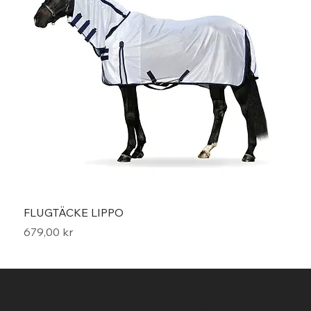
FLUGTÄCKE LIPPO
Moun
Pris
Pris
679,00 kr
299,
"En ridsport shop
Stav Häst & Hund