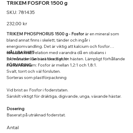
TRIKEM FOSFOR 1500 g
SKU
SKU:
781435
781435
Pris
232,00 kr
TRIKEM PHOSPHORUS 1500 g - Fosfor
är en mineral som
bland annat finns i skelett, tänder och ingår i
energiomvandling. Det är viktig att kalcium och fosfor
utfodras i rätt relation med varandra då en obalans i
HÅLLBARHET
foderstaten kan vara skadligt för hästen. Lämpligt förhållande
24 månader. Se bäst före datum.
mellan Kalcium: Fosfor är mellan 1,2:1 och 1,8:1.
FÖRVARING
Svalt, torrt och väl försluten.
Sorteras som plastförpackning
Vid brist av Fosfor i foderstaten.
Särskilt viktigt för dräktiga, digivande, unga, växande hästar.
Dosering
Baserat på uträknad foderstat.
Antal