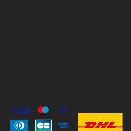
Policies
Öppettider
Cookie Policy
Mån-Fre
10:00-18:00
Terms & Conditions
Privacy Policy
Lördag
11:00-15:00
Söndag
Stängt
© 2023 by Stav Häst & Hund.
MoxiSoft