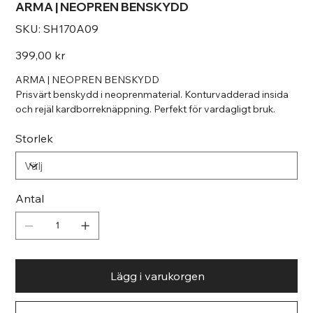
ARMA | NEOPREN BENSKYDD
SKU
SKU:
SH170A09
SH170A09
Pris
399,00 kr
ARMA | NEOPREN BENSKYDD
Prisvärt benskydd i neoprenmaterial. Konturvadderad insida
och rejäl kardborreknäppning. Perfekt för vardagligt bruk.
Storlek
Antal
Lägg i varukorgen