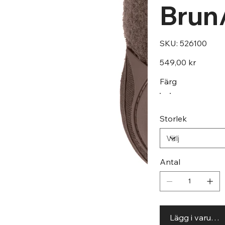
Brun
SKU
SKU:
526100
526100
Pris
549,00 kr
Färg
Storlek
Antal
Lägg i varuko