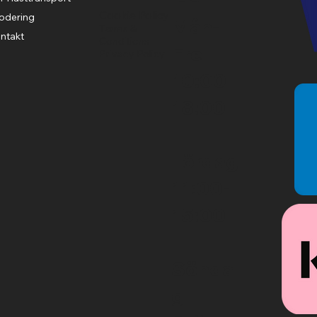
Cookie Policy
odering
Mån-
Terms &
ntakt
Conditions
Fre
Privacy Policy
10:00-
18:00
Lördag
11:00-
15:00
Sönda
g