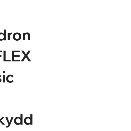
dron
FLEX
ic
kydd