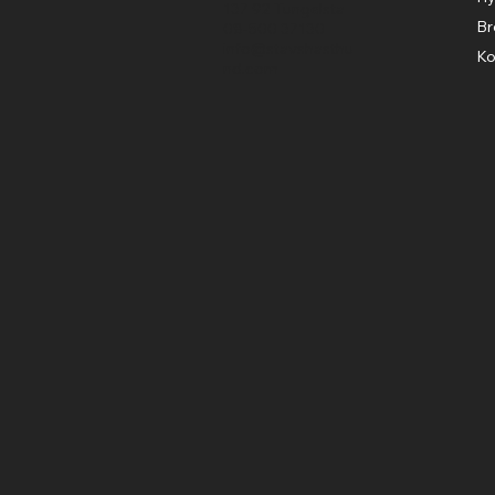
137 92 Tungelsta
Br
08-500 37130
info@stavshasthu
Ko
nd.com