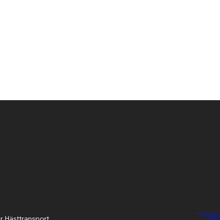
Snabbvisning
"En ridsport shop me
Policie
Meny
Öppett
s
ider
r Hästtransport