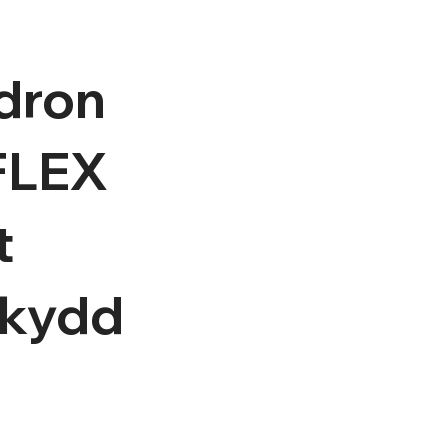
dron
FLEX
t
kydd