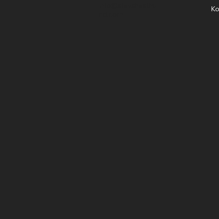
info@stavshasthu
Ko
nd.com