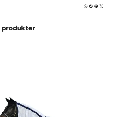
SPORT Pin-Lock
elastiska remm
metallspännen
 produkter