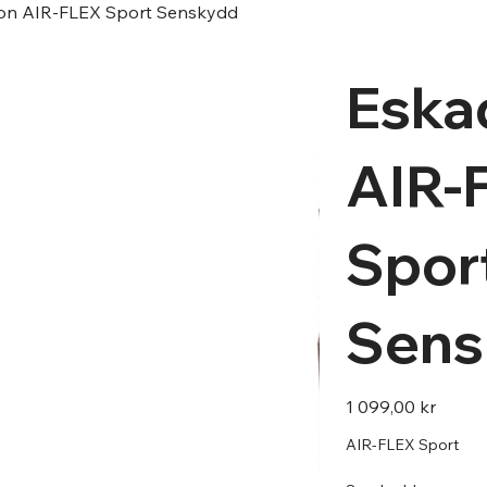
on AIR-FLEX Sport Senskydd
Eska
AIR-
Spor
Sens
Pris
1 099,00 kr
AIR-FLEX Sport