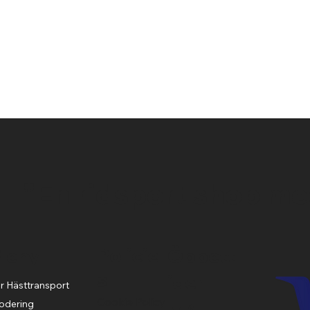
Snabbvisning
"En ridsport shop me
Policie
Meny
Öppett
s
ider
r Hästtransport
Cookie Policy
odering