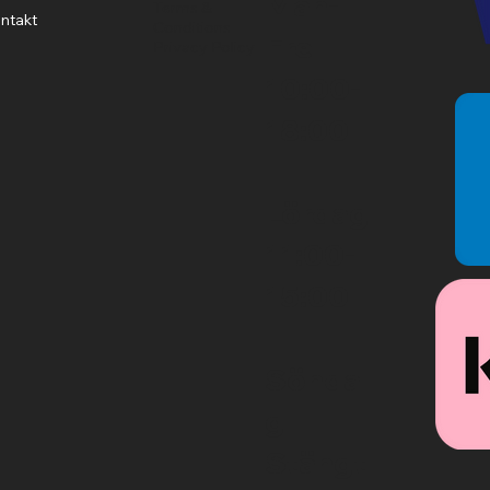
Mån-
Terms &
ntakt
Conditions
Fre
Privacy Policy
10:00-
18:00
Lördag
11:00-
15:00
Sönda
g
Stängt