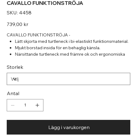
CAVALLO FUNKTIONSTRÖJA
SKU
SKU:
4458
4458
Pris
739,00 kr
CAVALLO FUNKTIONSTRÖJA -
Lätt skjorta med turtleneck i bi-elastiskt funktionsmaterial.
Mjukt borstad insida för en behaglig känsla.
Närsittande turtleneck med främre ok och ergonomiska
sömmar.
Storlek
Tonalt kontrasterande tyg på de främre sömmarna.
Vänster bröst dekorerad med Cavallo konstverk gjorda av
kristaller och tryck.
Cavallo konstverk mitt bak, under halsen.
92% Polyamid, 8% Elastan, Kontrastmaterial: 78%
Antal
Polyamid, 22% Elastan / 92% polyamid, 8% elastan,
Kontrastmaterial: 78% polyamid, 22% elastan
Färg: Svart
Lägg i varukorgen