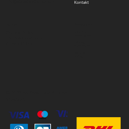
info@stavshasthund.com
Kontakt
Policies
Öppettider
Cookie Policy
Mån-Fre
10:00-18:00
Terms & Conditions
Privacy Policy
Lördag
11:00-15:00
Söndag
Stängt
© 2023 by Stav Häst & Hund.
MoxiSoft