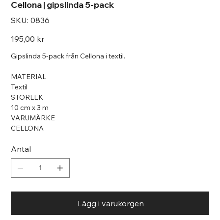
Cellona | gipslinda 5-pack
SKU
SKU:
0836
0836
Pris
195,00 kr
Gipslinda 5-pack från Cellona i textil.
MATERIAL
Textil
STORLEK
10 cm x 3 m
VARUMÄRKE
CELLONA
Antal
Lägg i varukorgen