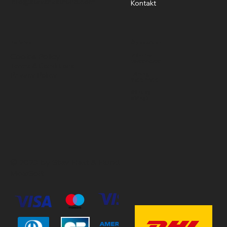
info@stavshasthund.com
Kontakt
Policies
Öppettider
Cookie Policy
Mån-Fre
10:00-18:00
Terms & Conditions
Privacy Policy
Lördag
11:00-15:00
Söndag
Stängt
© 2023 by Stav Häst & Hund.
MoxiSoft