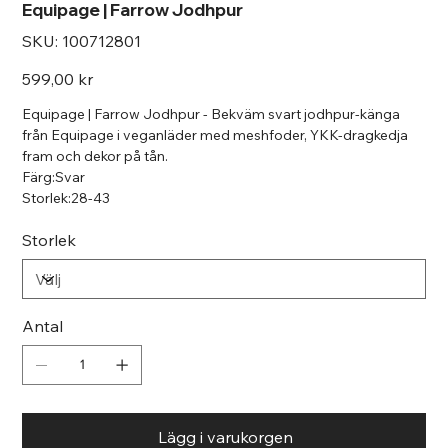
Equipage | Farrow Jodhpur
SKU
SKU:
100712801
100712801
Pris
599,00 kr
Equipage | Farrow Jodhpur - Bekväm svart jodhpur-känga
från Equipage i veganläder med meshfoder, YKK-dragkedja
fram och dekor på tån.
Färg:Svar
Storlek:28-43
Storlek
Antal
Lägg i varukorgen