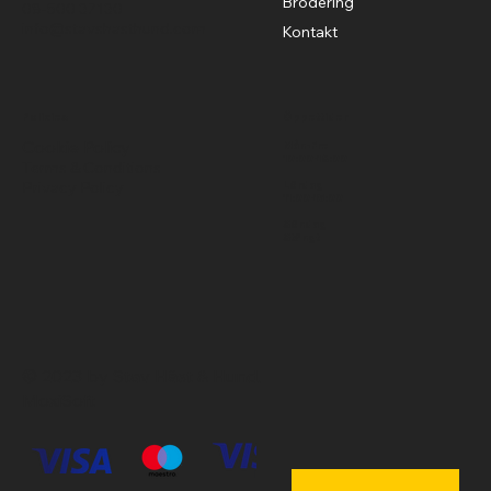
Brodering
08-500 37130
info@stavshasthund.com
Kontakt
Policies
Öppettider
Cookie Policy
Mån-Fre
10:00-18:00
Terms & Conditions
Privacy Policy
Lördag
11:00-15:00
Söndag
Stängt
© 2023 by Stav Häst & Hund.
MoxiSoft