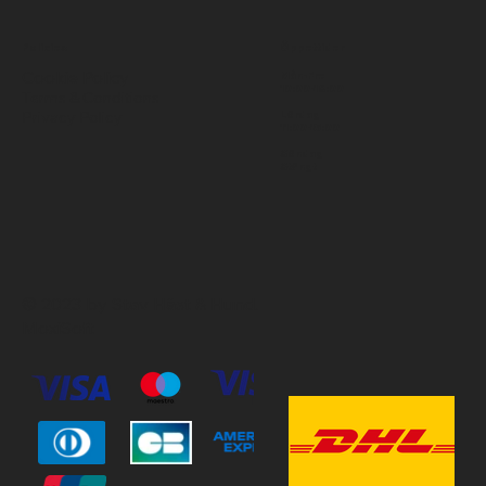
Policies
Öppettider
Cookie Policy
Mån-Fre
10:00-18:00
Terms & Conditions
Privacy Policy
Lördag
11:00-15:00
Söndag
Stängt
© 2023 by Stav Häst & Hund.
MoxiSoft