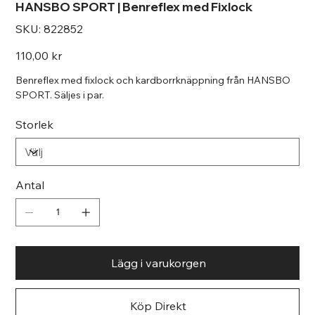
HANSBO SPORT | Benreflex med Fixlock
SKU
SKU:
822852
822852
Pris
110,00 kr
Benreflex med fixlock och kardborrknäppning från HANSBO
SPORT. Säljes i par.
Storlek
Antal
Lägg i varukorgen
Köp Direkt