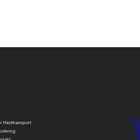
Snabbvisning
"En ridsport shop me
Policie
Meny
Öppett
s
ider
r Hästtransport
Cookie Policy
odering
Mån-
Terms &
ntakt