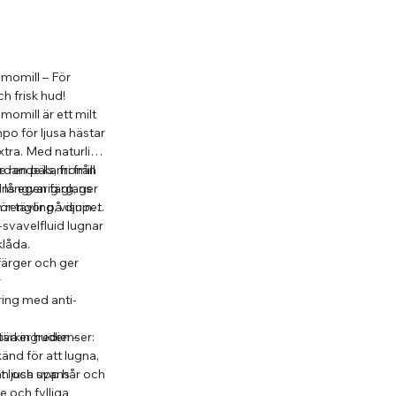
omill – För
ch frisk hud!
mill är ett milt
po för ljusa hästar
extra. Med naturliga
rdande kamomill
ren päls, fri från
ns egen färg, ger
 långvarig glans
h rengör på djupet
ör tävling, visning
svavelfluid lugnar
låda.
 färger och ger
r
ing med anti-
iva ingredienser:
tärker huden –
känd för att lugna,
an och svans
gt ljusa upp hår och
 och fylliga