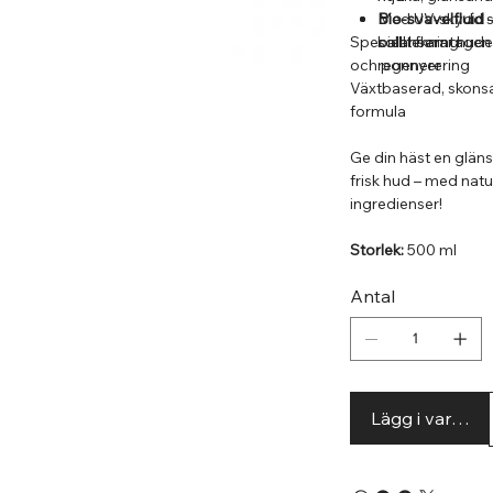
Med UV-skydd 
Bio-svavelfluid
–
Speciellt framtagen 
solblekning
balanserar hude
och ponnyer
regenerering
Växtbaserad, skons
formula
Ge din häst en glän
frisk hud – med nat
ingredienser!
Storlek:
500 ml
Antal
Lägg i varuko