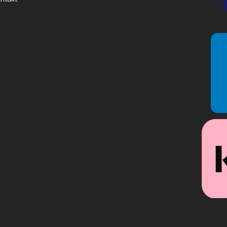
Conditions
Fre
Privacy Policy
10:00-
18:00
Lördag
11:00-
15:00
Sönda
g
Stängt