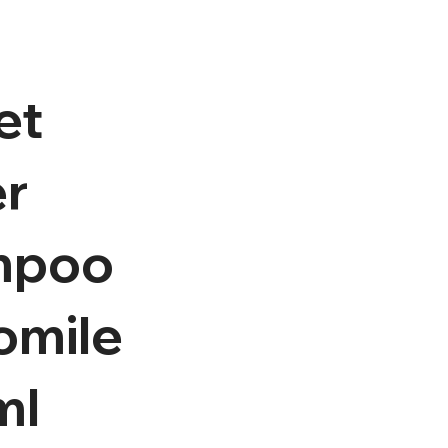
et
r
mpoo
mile
ml