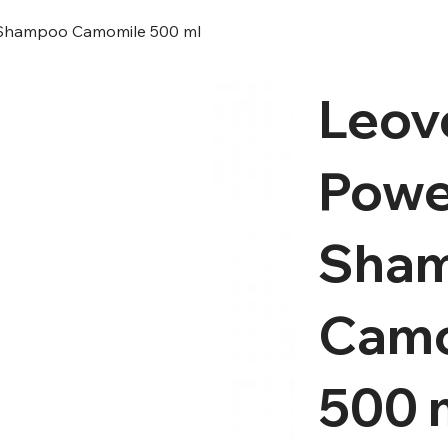
 Shampoo Camomile 500 ml
Leov
Powe
Sha
Camo
500 