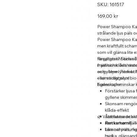
SKU
SKU:
161517
161517
Pris
169,00 kr
Power Shampoo Kam
strålande ljus päls o
Power Shampoo Kamo
men kraftfullt scham
som vill glänsa lite 
färgpigment och vå
Resultatet? Skinande 
framhäver det häste
mjäll och klåda, med
en gyllene lyster oc
och volym. Perfekt f
– samtidigt som bio-
eller vardagslyx!
huden och minskar k
Egenskaper:
Förstärker ljusa
gyllene skimme
Skonsam rengör
klåda-effekt
🌿 Växtbaserade akt
Återfuktar och s
motverkar mjäll
Ren kamomill
– 
Lämnar päls, m
läka och naturli
mjuka, glänsande
hud