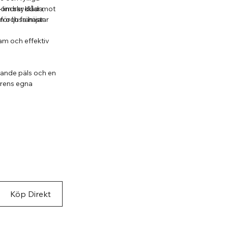
som skyddar mot
 lindrar klåda,
för ljusa hästar
n och främjar
am och effektiv
sande päls och en
urens egna
rgen
Köp Direkt