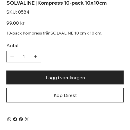
SOLVALINE | Kompress 10-pack 10x10cm
SKU
SKU:
0584
0584
Pris
99,00 kr
10-pack Kompress frånSOLVALINE 10 cm x 10 cm.
Antal
Lägg i varukorgen
Köp Direkt