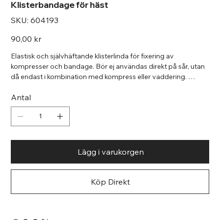
Klisterbandage för häst
SKU
SKU:
604193
604193
Pris
90,00 kr
Elastisk och självhäftande klisterlinda för fixering av
kompresser och bandage. Bör ej användas direkt på sår, utan
då endast i kombination med kompress eller vaddering.
Latexfri. 10 cm x 4,5m
Antal
Lägg i varukorgen
Köp Direkt