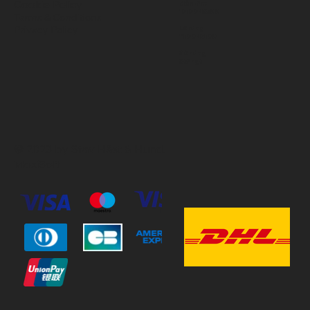
Cookie Policy
Mån-Fre
10:00-18:00
Terms & Conditions
Privacy Policy
Lördag
11:00-15:00
Söndag
Stängt
© 2023 by Stav Häst & Hund.
MoxiSoft